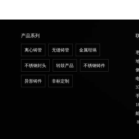
产品系列
离心铸管
无缝铸管
金属坩埚
不锈钢封头
转鼓产品
不锈钢铸件
电
异形铸件
非标定制
3
手
1
邮
8