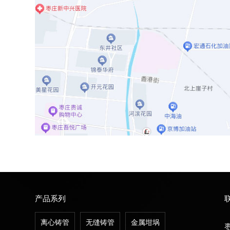
产品系列
离心铸管
无缝铸管
金属坩埚